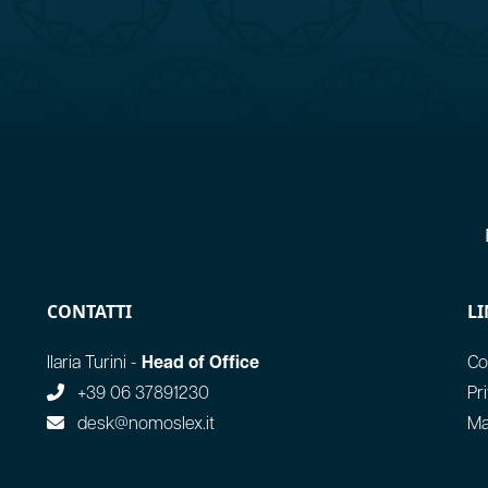
CONTATTI
LI
Ilaria Turini -
Head of Office
Co
+39 06 37891230
Pr
desk@nomoslex.it
Ma