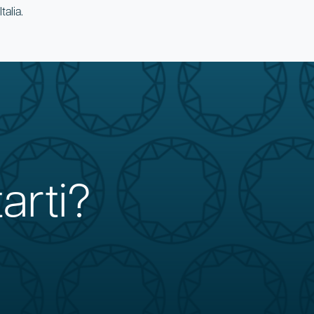
talia.
arti?