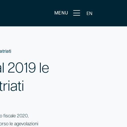
EN
MENU
triati
l 2019 le
riati
to fiscale 2020,
 corso le agevolazioni