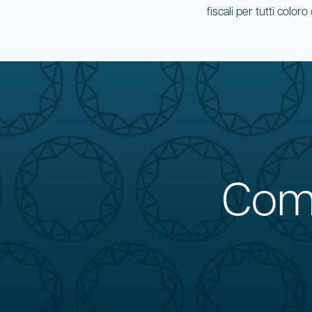
fiscali per tutti color
Come