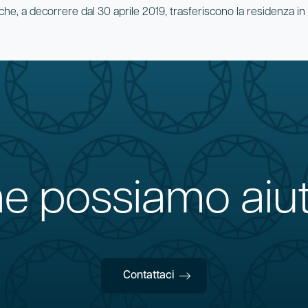
o che, a decorrere dal 30 aprile 2019, trasferiscono la residenza in I
 possiamo aiut
Contattaci